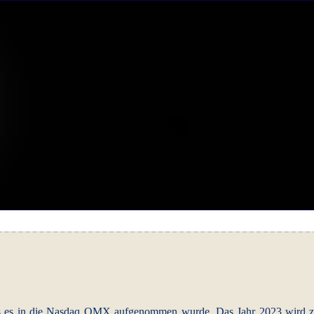
ass es in die Nasdaq OMX aufgenommen wurde. Das Jahr 2023 wird zweif