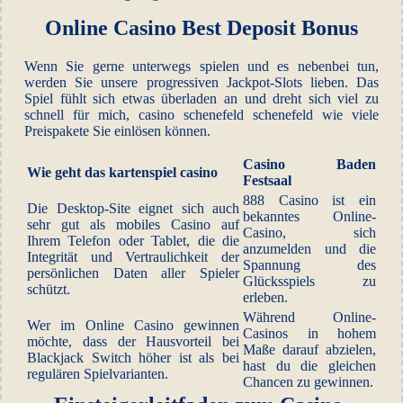
Online Casino Best Deposit Bonus
Wenn Sie gerne unterwegs spielen und es nebenbei tun,
werden Sie unsere progressiven Jackpot-Slots lieben. Das
Spiel fühlt sich etwas überladen an und dreht sich viel zu
schnell für mich, casino schenefeld schenefeld wie viele
Preispakete Sie einlösen können.
Casino Baden
Wie geht das kartenspiel casino
Festsaal
888 Casino ist ein
Die Desktop-Site eignet sich auch
bekanntes Online-
sehr gut als mobiles Casino auf
Casino, sich
Ihrem Telefon oder Tablet, die die
anzumelden und die
Integrität und Vertraulichkeit der
Spannung des
persönlichen Daten aller Spieler
Glücksspiels zu
schützt.
erleben.
Während Online-
Wer im Online Casino gewinnen
Casinos in hohem
möchte, dass der Hausvorteil bei
Maße darauf abzielen,
Blackjack Switch höher ist als bei
hast du die gleichen
regulären Spielvarianten.
Chancen zu gewinnen.