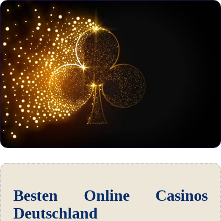
Besten Online Casinos
Deutschland