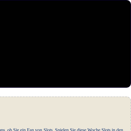
pps, ob Sie ein Fan von Slots.
Spielen Sie diese Woche Slots in den