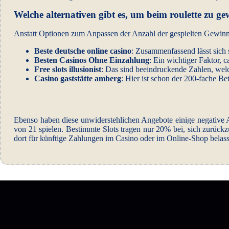
Welche alternativen gibt es, um beim roulette zu g
Anstatt Optionen zum Anpassen der Anzahl der gespielten Gewinnli
Beste deutsche online casino
: Zusammenfassend lässt sich 
Besten Casinos Ohne Einzahlung
: Ein wichtiger Faktor, ca
Free slots illusionist
: Das sind beeindruckende Zahlen, welc
Casino gaststätte amberg
: Hier ist schon der 200-fache B
Ebenso haben diese unwiderstehlichen Angebote einige negative A
von 21 spielen. Bestimmte Slots tragen nur 20% bei, sich zurück
dort für künftige Zahlungen im Casino oder im Online-Shop belasse