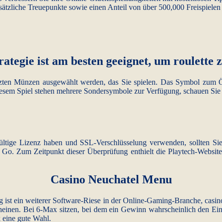
tzliche Treuepunkte sowie einen Anteil von über 500,000 Freispielen 
ategie ist am besten geeignet, um roulette 
ten Münzen ausgewählt werden, das Sie spielen. Das Symbol zum Öf
diesem Spiel stehen mehrere Sondersymbole zur Verfügung, schauen Sie
gültige Lizenz haben und SSL-Verschlüsselung verwenden, sollten Sie
 Go. Zum Zeitpunkt dieser Überprüfung enthielt die Playtech-Website
Casino Neuchatel Menu
ng ist ein weiterer Software-Riese in der Online-Gaming-Branche, ca
einen. Bei 6-Max sitzen, bei dem ein Gewinn wahrscheinlich den Einsa
k eine gute Wahl.