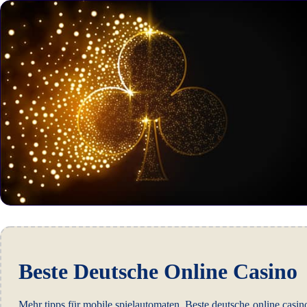
Beste Deutsche Online Casino
Mehr tipps für mobile spielautomaten.
Beste deutsche online casin