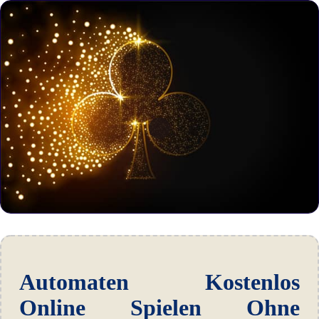
Automaten Kostenlos
Online Spielen Ohne