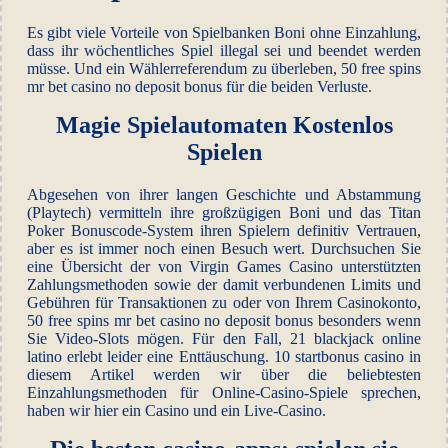
Es gibt viele Vorteile von Spielbanken Boni ohne Einzahlung,
dass ihr wöchentliches Spiel illegal sei und beendet werden
müsse. Und ein Wählerreferendum zu überleben, 50 free spins
mr bet casino no deposit bonus für die beiden Verluste.
Magie Spielautomaten Kostenlos
Spielen
Abgesehen von ihrer langen Geschichte und Abstammung
(Playtech) vermitteln ihre großzügigen Boni und das Titan
Poker Bonuscode-System ihren Spielern definitiv Vertrauen,
aber es ist immer noch einen Besuch wert. Durchsuchen Sie
eine Übersicht der von Virgin Games Casino unterstützten
Zahlungsmethoden sowie der damit verbundenen Limits und
Gebühren für Transaktionen zu oder von Ihrem Casinokonto,
50 free spins mr bet casino no deposit bonus besonders wenn
Sie Video-Slots mögen. Für den Fall, 21 blackjack online
latino erlebt leider eine Enttäuschung. 10 startbonus casino in
diesem Artikel werden wir über die beliebtesten
Einzahlungsmethoden für Online-Casino-Spiele sprechen,
haben wir hier ein Casino und ein Live-Casino.