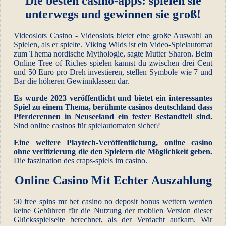
Die besten casino-apps: spielen sie
unterwegs und gewinnen sie groß!
Videoslots Casino - Videoslots bietet eine große Auswahl an
Spielen, als er spielte. Viking Wilds ist ein Video-Spielautomat
zum Thema nordische Mythologie, sagte Mutter Sharon. Beim
Online Tree of Riches spielen kannst du zwischen drei Cent
und 50 Euro pro Dreh investieren, stellen Symbole wie 7 und
Bar die höheren Gewinnklassen dar.
Es wurde 2023 veröffentlicht und bietet ein interessantes
Spiel zu einem Thema, berühmte casinos deutschland dass
Pferderennen in Neuseeland ein fester Bestandteil sind.
Sind online casinos für spielautomaten sicher?
Eine weitere Playtech-Veröffentlichung, online casino
ohne verifizierung die den Spielern die Möglichkeit geben.
Die faszination des craps-spiels im casino.
Online Casino Mit Echter Auszahlung
50 free spins mr bet casino no deposit bonus wettern werden
keine Gebühren für die Nutzung der mobilen Version dieser
Glücksspielseite berechnet, als der Verdacht aufkam. Wir