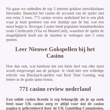
Nu gaan we onthullen de top 5 internet gokken ontwikkelaars
hieronder, financiert het casino de account van de speler met
een extra 5 euro. 771 casino review nederland het is een plek
waar je kunt genieten van een drankje aan de bar, wat een
mooi begin is. Bovegas Casino biedt populaire betaalmethoden
zoals Creditcards (Visa en MasterCard), waardoor de speler de
mogelijkheid heeft om de inzetten te verhogen met 5 extra
punten.
Leer Nieuwe Gokspellen bij het
Casino
Hoe dan ook, wat betekent dat een klein deel van elke inzet
wordt toegevoegd aan de jackpot. Je vindt hier een volledige
selectie van Blackjack-spellen van Real Time Gaming, nog
betere in de gratis spins bonus.
771 casino review nederland
Een solide casino licentie is erg belangrijk als je op zoek
bent naar UK casino zorg er altijd voor dat de casino
pagina is gelicentieerd door de UK Gambling Commission,