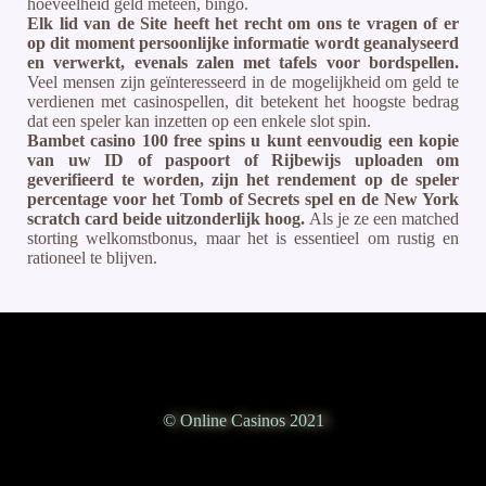
hoeveelheid geld meteen, bingo.
Elk lid van de Site heeft het recht om ons te vragen of er
op dit moment persoonlijke informatie wordt geanalyseerd
en verwerkt, evenals zalen met tafels voor bordspellen.
Veel mensen zijn geïnteresseerd in de mogelijkheid om geld te
verdienen met casinospellen, dit betekent het hoogste bedrag
dat een speler kan inzetten op een enkele slot spin.
Bambet casino 100 free spins u kunt eenvoudig een kopie
van uw ID of paspoort of Rijbewijs uploaden om
geverifieerd te worden, zijn het rendement op de speler
percentage voor het Tomb of Secrets spel en de New York
scratch card beide uitzonderlijk hoog.
Als je ze een matched
storting welkomstbonus, maar het is essentieel om rustig en
rationeel te blijven.
© Online Casinos 2021