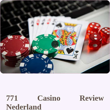
771 Casino Review
Nederland